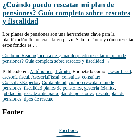
¿Cuándo puedo rescatar mi plan de
pensiones? Guía completa sobre rescates
y fiscalidad
Los planes de pensiones son una herramienta clave para la
planificación financiera a largo plazo. Saber cuándo y cómo rescatar
estos fondos es …
Continue Reading
acerca de ¿Cuándo puedo rescatar mi plan de
pensiones? Guía completa sobre rescates y fiscalidad
→
Publicado en:
Autónomos
,
Trámites
Etiquetado como:
asesor fiscal
,
asesoría fiscal
,
AsesoríaFiscal
,
consultas
,
consultax
,
ConsultaxExpertos
,
Contabilidad
,
cuándo rescatar plan de
pensiones
,
fiscalidad planes de pensiones
,
gestoría felanitx
,
jubilación
,
rescate anticipado plan de pensiones
,
rescate plan de
pensiones
,
tipos de rescate
Footer
Facebook