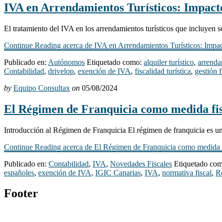
IVA en Arrendamientos Turísticos: Impacto
El tratamiento del IVA en los arrendamientos turísticos que incluyen s
Continue Reading
acerca de IVA en Arrendamientos Turísticos: Impa
Publicado en:
Autónomos
Etiquetado como:
alquiler turístico
,
arrenda
Contabilidad
,
drivelop
,
exención de IVA
,
fiscalidad turística
,
gestión f
by
Equipo Consultax
on
05/08/2024
El Régimen de Franquicia como medida fisc
Introducción al Régimen de Franquicia El régimen de franquicia es un
Continue Reading
acerca de El Régimen de Franquicia como medida fi
Publicado en:
Contabilidad
,
IVA
,
Novedades Fiscales
Etiquetado co
españoles
,
exención de IVA
,
IGIC Canarias
,
IVA
,
normativa fiscal
,
R
Footer