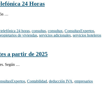
elefónica 24 Horas
tión …
 telefónica 24 horas
,
consultas
,
consultax
,
ConsultaxExpertos
,
propietarios de viviendas
,
servicios adicionales
,
servicios hoteleros
es a partir de 2025
oles. Según …
nsultaxExpertos
,
Contabilidad
,
deducción IVA
,
empresarios