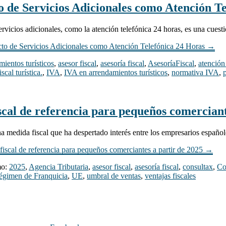
 de Servicios Adicionales como Atención T
ervicios adicionales, como la atención telefónica 24 horas, es una cues
cto de Servicios Adicionales como Atención Telefónica 24 Horas
→
mientos turísticos
,
asesor fiscal
,
asesoría fiscal
,
AsesoríaFiscal
,
atención
iscal turística.
,
IVA
,
IVA en arrendamientos turísticos
,
normativa IVA
,
al de referencia para pequeños comerciant
a medida fiscal que ha despertado interés entre los empresarios españ
scal de referencia para pequeños comerciantes a partir de 2025
→
mo:
2025
,
Agencia Tributaria
,
asesor fiscal
,
asesoría fiscal
,
consultax
,
Co
égimen de Franquicia
,
UE
,
umbral de ventas
,
ventajas fiscales