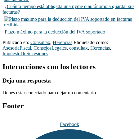
¿Cuánto tiempo está obligada una pyme o autónomo a guardar sus
facturas?
Plazo máximo para la deducción del IVA soportado
Publicado en:
Consultax
,
Herencias
Etiquetado como:
AsesoríaFiscal
,
ConsejosLegales
,
consultax
,
Herencias
,
ImpuestoDeSucesiones
Interacciones con los lectores
Deja una respuesta
Debes estar conectado para dejar un comentario.
Footer
Facebook