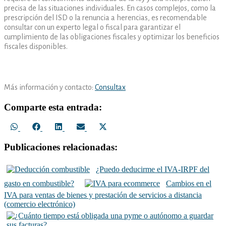
precisa de las situaciones individuales. En casos complejos, como la
prescripción del ISD o la renuncia a herencias, es recomendable
consultar con un experto legal o fiscal para garantizar el
cumplimiento de las obligaciones fiscales y optimizar los beneficios
fiscales disponibles.
Más información y contacto:
Consultax
Comparte esta entrada:
Compartir
Compartir
Compartir
Compartir
Compartir
en
en
en
en
en
WhatsApp
Facebook
LinkedIn
Email
X
Publicaciones relacionadas:
(Twitter)
¿Puedo deducirme el IVA-IRPF del
gasto en combustible?
Cambios en el
IVA para ventas de bienes y prestación de servicios a distancia
(comercio electrónico)