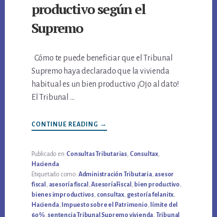
productivo según el
Supremo
Cómo te puede beneficiar que el Tribunal
Supremo haya declarado que la vivienda
habitual es un bien productivo ¡Ojo al dato!
El Tribunal …
CONTINUE READING
ACERCA
→
DE
VIVIENDA
HABITUAL:
BIEN
Publicado en:
Consultas Tributarias
,
Consultax
,
PRODUCTIVO
Hacienda
SEGÚN
EL
Etiquetado como:
Administración Tributaria
,
asesor
SUPREMO
fiscal
,
asesoría fiscal
,
AsesoríaFiscal
,
bien productivo
,
bienes improductivos
,
consultax
,
gestoría felanitx
,
Hacienda
,
Impuesto sobre el Patrimonio
,
límite del
60%
,
sentencia Tribunal Supremo vivienda
,
Tribunal