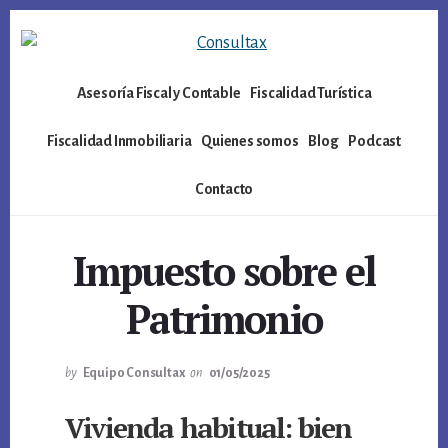
Skip
Skip
to
to
content
footer
Asesoría Fiscal y Contable
Fiscalidad Turística
Fiscalidad Inmobiliaria
Quienes somos
Blog
Podcast
Contacto
Impuesto sobre el
Patrimonio
by
Equipo Consultax
on
01/05/2025
Vivienda habitual: bien