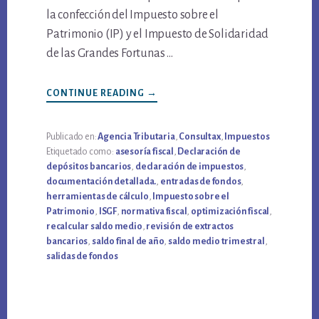
la confección del Impuesto sobre el
Patrimonio (IP) y el Impuesto de Solidaridad
de las Grandes Fortunas …
CONTINUE READING
ACERCA
→
DE
DECLARACIÓN
DE
DEPÓSITOS
Publicado en:
Agencia Tributaria
,
Consultax
,
Impuestos
BANCARIOS:
Etiquetado como:
asesoría fiscal
,
Declaración de
GUÍA
COMPLETA
depósitos bancarios
,
declaración de impuestos
,
PARA
documentación detallada.
,
entradas de fondos
,
OPTIMIZAR
TU
herramientas de cálculo
,
Impuesto sobre el
IMPUESTO
Patrimonio
,
ISGF
,
normativa fiscal
,
optimización fiscal
,
SOBRE
EL
recalcular saldo medio
,
revisión de extractos
PATRIMONIO
bancarios
,
saldo final de año
,
saldo medio trimestral
,
salidas de fondos